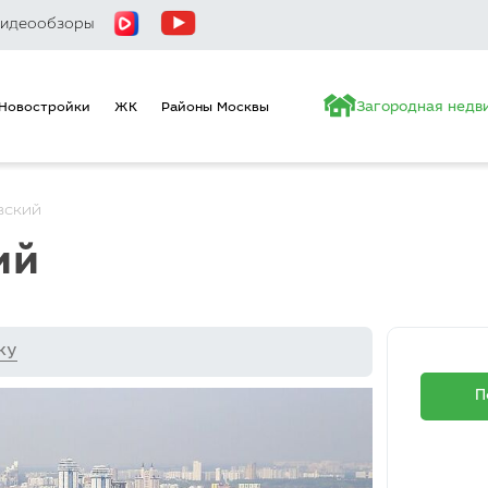
идеообзоры
Новостройки
ЖК
Районы Москвы
Загородная недв
вский
ий
ку
П