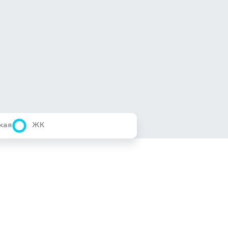
кая
ЖК