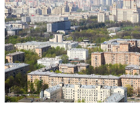
Клуб LETO Estate
Отзывы
Объекты на карте
Загородная недвижимость
Оценка недвижимости
Наша команда
Контакты
Видеообзоры: