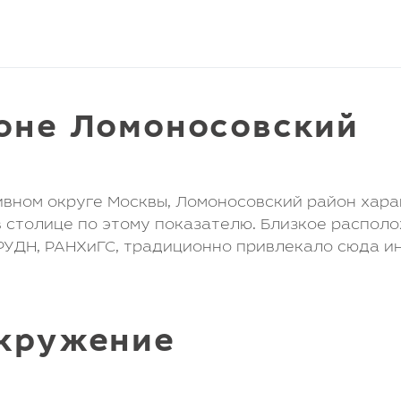
оне Ломоносовский
ном округе Москвы, Ломоносовский район хара
в столице по этому показателю. Близкое распо
РУДН, РАНХиГС, традиционно привлекало сюда и
окружение