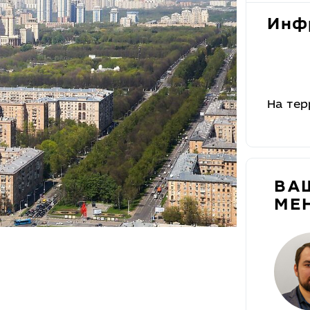
Инф
На тер
ВА
МЕ